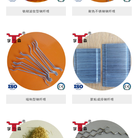
铣销波纹型钢纤维
耐热不锈钢钢纤维
端钩型钢纤维
胶粘成排钢纤维