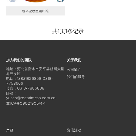
铣销波纹型钢纤维
共1页1条记录
加入我们的团队
关于我们
地址：河北省衡水市安平县丝网大世
公司简介
界开发区
我们的服务
电话：13831826858 0318-
7758666
传真：0318-7886888
邮箱：
冀ICP备09021905号-1
资讯活动
产品